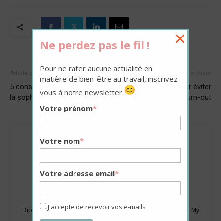
×
Ne perdez pas le fil !
Pour ne rater aucune actualité en
Article précédent
Article suivant
matière de bien-être au travail, inscrivez-
5 conseils pour vous mettre à
Télétravail : 3 clés pour éviter
vous à notre newsletter
.
la sophrologie
le burn-out
Votre prénom
*
Votre nom
*
Votre adresse email
*
Fabienne Broucaret
J'accepte de recevoir vos e-mails
Diplômée de Sciences-Po Paris, Fabienne Broucaret a fondé My
Happy Job en 2016. Elle est aussi la rédactrice en chef de