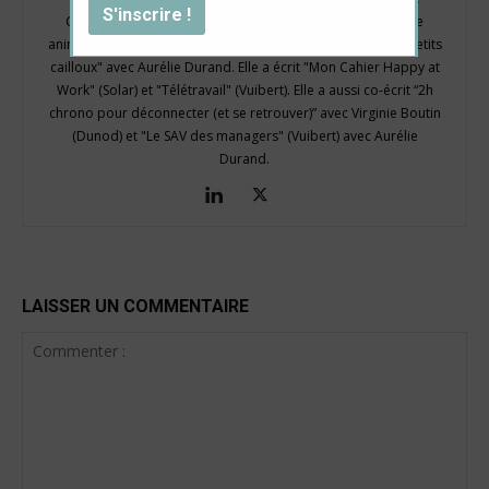
Courrier Cadres, Rebondir et L'Officiel de la franchise. Elle
anime le podcast "Good Job" et co-anime le podcast "Les petits
cailloux" avec Aurélie Durand. Elle a écrit "Mon Cahier Happy at
Work" (Solar) et "Télétravail" (Vuibert). Elle a aussi co-écrit “2h
chrono pour déconnecter (et se retrouver)” avec Virginie Boutin
(Dunod) et "Le SAV des managers" (Vuibert) avec Aurélie
Durand.
LAISSER UN COMMENTAIRE