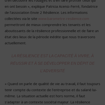
d’en découvrir les rouages et d’en faire profiter ceux qui
en ont besoin », explique Patricia Acensi-Ferré, fondatrice
de l’association Envie 2 Résilience. Les informations
collectées via le site
www.barometre-resilience.com
permettront de mieux comprendre les tenants et les
aboutissants de la résilience professionnelle et de faire un
état des lieux de la période inédite que nous traversons
actuellement.
LA RÉSILIENCE EST LA CAPACITÉ À VIVRE, À
RÉUSSIR ET À SE DÉVELOPPER EN DÉPIT DE
L’ADVERSITÉ
« Quand on parle de qualité de vie au travail, il faut toujours
tenir compte du contexte de l’entreprise et du salarié lui-
même. La situation actuelle est hors norme, il faut
s’adapter à un contexte sociétal majeur. La résilience