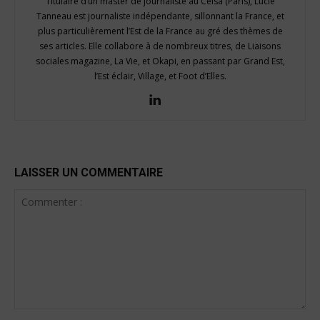
Titulaire d’un master de journaliste au Celsa (Paris), Lucie
Tanneau est journaliste indépendante, sillonnant la France, et
plus particulièrement l’Est de la France au gré des thèmes de
ses articles. Elle collabore à de nombreux titres, de Liaisons
sociales magazine, La Vie, et Okapi, en passant par Grand Est,
l’Est éclair, Village, et Foot d’Elles.
LAISSER UN COMMENTAIRE