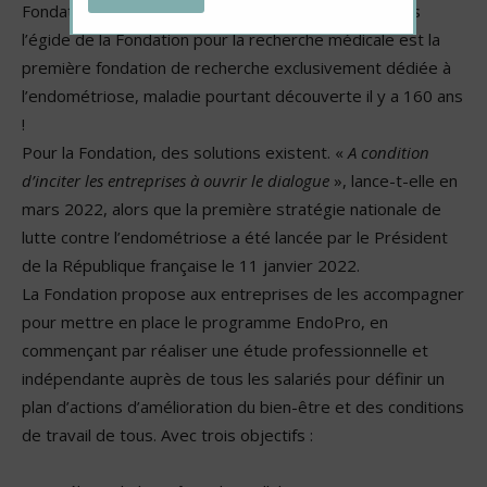
Fondation pour la recherche sur l’endométriose, sous
l’égide de la Fondation pour la recherche médicale est la
première fondation de recherche exclusivement dédiée à
l’endométriose, maladie pourtant découverte il y a 160 ans
!
Pour la Fondation, des solutions existent. «
A condition
d’inciter les entreprises à ouvrir le dialogue
», lance-t-elle en
mars 2022, alors que la première stratégie nationale de
lutte contre l’endométriose a été lancée par le Président
de la République française le 11 janvier 2022.
La Fondation propose aux entreprises de les accompagner
pour mettre en place le programme EndoPro, en
commençant par réaliser une étude professionnelle et
indépendante auprès de tous les salariés pour définir un
plan d’actions d’amélioration du bien-être et des conditions
de travail de tous. Avec trois objectifs :