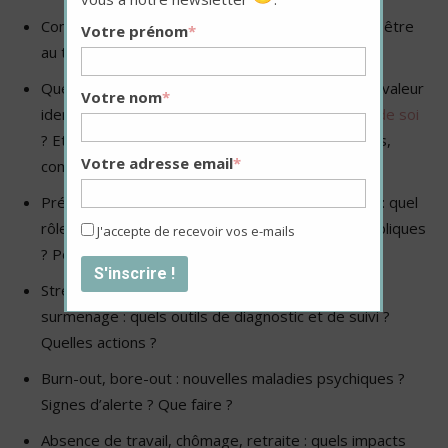
Comment promouvoir la santé mentale et le bien-être
Votre prénom
*
au travail ?
Quels sont les bienfaits du travail : valeur sociale, valeur
Votre nom
*
identitaire, reconnaissance de la société,
estime de soi
? Et qu’en est-il pour les activités non rémunérées,
Votre adresse email
*
comme le bénévolat ?
Prévention des risques psycho-sociaux au travail : quel
rôle pour les entreprises ? Pour les politiques publiques
J'accepte de recevoir vos e-mails
? Pour les professionnels de santé ?
Stress, tensions, harcèlement, travail précaire,
surmenage : quels outils de diagnostic et de suivi ?
Quelles actions ?
Burn-out, bore-out : nouvelles maladies psychiques ?
Signes d’alerte ? Que faire ?
Absence de travail, chômage, retraite : quels impacts