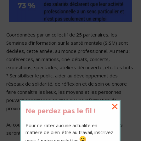
Coordonnées par un collectif de 25 partenaires, les
Semaines d’information sur la santé mentale (SISM) sont
dédiées, cette année, au monde professionnel. Au menu :
conférences, animations, ciné-débats, concerts,
expositions, spectacles, ateliers découverte, etc. Les buts
? Sensibiliser le public, aider au développement des
réseaux de solidarité, de réflexion et de soin ou encore
faire connaître les lieux, les moyens et les personnes
pouvant apporter un soutien ou une information de
×
proximité.
Ne perdez pas le fil !
Au cours de ces 28ème SISM, les questions suivantes
Pour ne rater aucune actualité en
matière de bien-être au travail, inscrivez-
seront abordées :
vous à notre newsletter
.