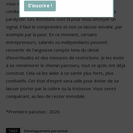
vous devez savoir les conduire et non vous laisser
conduire par elles. Elles doivent vous guider, pas vous
paralyser. Les émotions sont là pour nous envoyer un
signal, il faut le comprendre et non se laisser envahir, par
exemple par la peur. En ce moment, certains
entrepreneurs, salariés ou indépendants peuvent
ressentir de l’angoisse compte tenu du climat
d’incertitudes et des mesures de restrictions. Je les invite
à se remémorer le chemin parcouru, tout ce qu’ils ont déjà
construit. Cela va les aider à se sentir plus forts, plus
combatifs. Cet état d’esprit sera utile pour éviter de se
laisser porter par la colère ou la tristesse. Vous serez
conquérant, au lieu de rester immobile.
*Première parution : 2020.
TAGS
Développement personnel