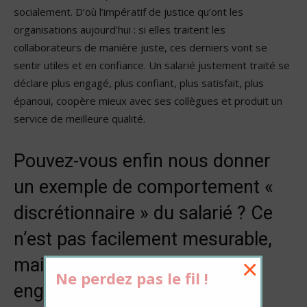
socialement. D’où l’impératif de justice qu’ont les
organisations aujourd’hui : si elles traitent les
collaborateurs de manière juste, ces derniers vont se
sentir utiles et en confiance. Un salarié justement traité se
déclare plus engagé, plus confiant, plus satisfait, plus
épanoui, coopère mieux avec ses collègues et produit un
service de meilleure qualité.
Pouvez-vous enfin nous donner
un exemple de comportement «
discrétionnaire » du salarié ? Ce
n’est pas facilement mesurable,
mais cela démontre son
×
Ne perdez pas le fil !
engagement…