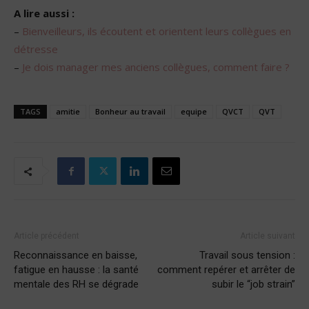
A lire aussi :
–
Bienveilleurs, ils écoutent et orientent leurs collègues en
détresse
–
Je dois manager mes anciens collègues, comment faire ?
TAGS
amitie
Bonheur au travail
equipe
QVCT
QVT
Article précédent
Article suivant
Reconnaissance en baisse,
Travail sous tension :
fatigue en hausse : la santé
comment repérer et arrêter de
mentale des RH se dégrade
subir le “job strain”