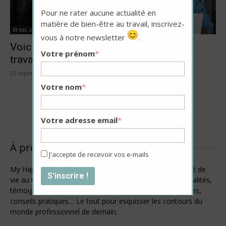
Pour ne rater aucune actualité en
matière de bien-être au travail, inscrivez-
Et toi, comment tu fais ?
vous à notre newsletter
.
Voici l’élément clé pour être heureux au
Votre prénom
*
travail, selon plusieurs études
25 septembre 2025
Votre nom
*
Voir plus
Votre adresse email
*
À propos de My Happy Job
J'accepte de recevoir vos e-mails
My Happy Job est un magazine en ligne dédié à la qualité de
vie au travail. Ce webzine rassemble en un seul site actualités,
témoignages inspirants, avis d’experts, initiatives positives,
conseils pratiques… Le tout pour esquisser les contours du
monde professionnel de demain.