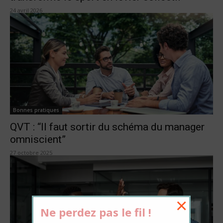
24 avril 2026
Bonnes pratiques
QVT : “Il faut sortir du schéma du manager
omniscient”
27 octobre 2025
×
Ne perdez pas le fil !