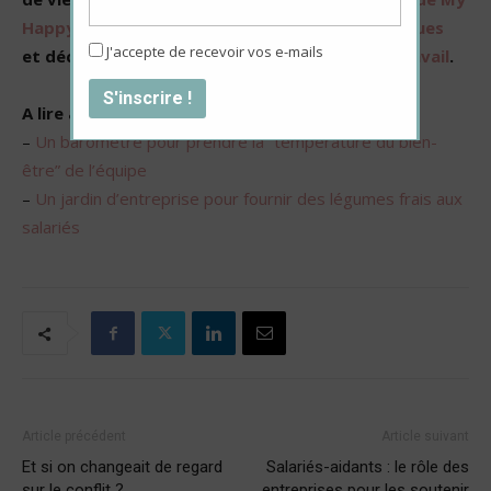
Happy Job
, parcourez
nos hors-séries thématiques
J'accepte de recevoir vos e-mails
et découvrez
notre annuaire du bien-être au travail
.
A lire aussi :
–
Un baromètre pour prendre la “température du bien-
être” de l’équipe
–
Un jardin d’entreprise pour fournir des légumes frais aux
salariés
Article précédent
Article suivant
Et si on changeait de regard
Salariés-aidants : le rôle des
sur le conflit ?
entreprises pour les soutenir