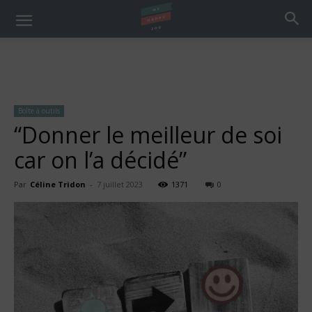
Boîte à outils
“Donner le meilleur de soi
car on l’a décidé”
Par
Céline Tridon
-
7 juillet 2023
1371
0