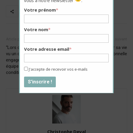
vous à notre newsletter
.
Votre prénom
*
Votre nom
*
Article précédent
Article suivant
“Lors de la crise sanitaire, j’ai
Réenchanter sa vie
Votre adresse email
*
vu un dévouement et un
professionnelle
engagement incroyables, des
équipes soudées malgré les
J'accepte de recevoir vos e-mails
conditions difficiles”
Christophe Deval