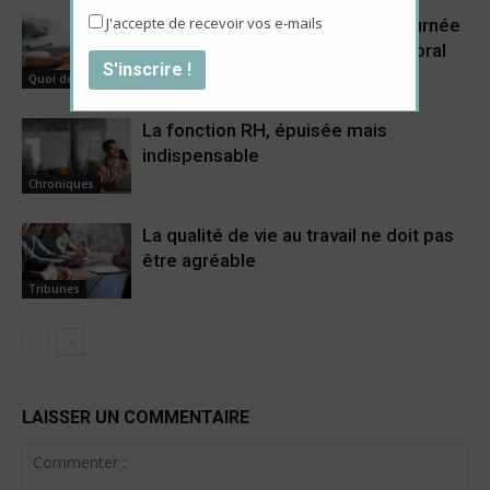
J'accepte de recevoir vos e-mails
Aidants familiaux : une double journée
qui pèse sur leur travail et leur moral
Quoi de neuf ?
La fonction RH, épuisée mais
indispensable
Chroniques
La qualité de vie au travail ne doit pas
être agréable
Tribunes
LAISSER UN COMMENTAIRE