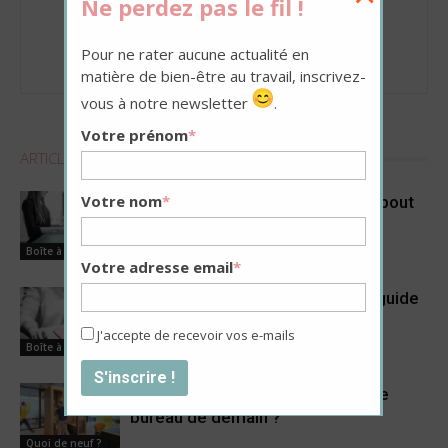
Ne perdez pas le fil !
La Redaction
Pour ne rater aucune actualité en
http://www.myhappyjob.fr
matière de bien-être au travail, inscrivez-
vous à notre newsletter
.
Votre prénom
*
ARTICLES CONNEXES
PLUS DE L'AUTEUR
Votre nom
*
5 bonnes raisons de travailler debout
Boîte à outils
Votre adresse email
*
Télétravail et ergonomie : notre guide
de survie
J'accepte de recevoir vos e-mails
Boîte à outils
Flex Office : le bureau flex est-il le
bureau de demain ?
Quoi de neuf ?