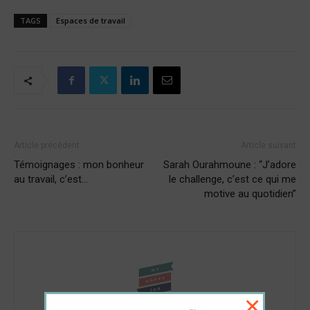
TAGS
Espaces de travail
Article précédent
Article suivant
Témoignages : mon bonheur
Sarah Ourahmoune : “J’adore
au travail, c’est…
le challenge, c’est ce qui me
motive au quotidien”
×