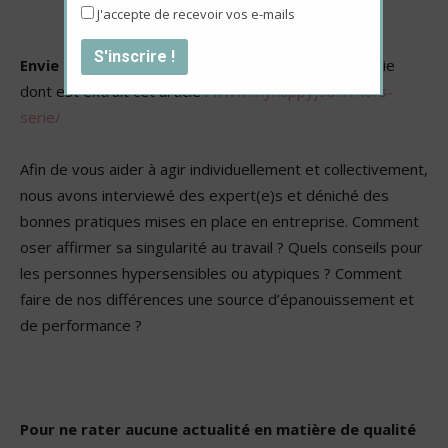
J'accepte de recevoir vos e-mails
Envie d’aller plus loin ?
Téléchargez notre hors-série
dont est extrait cet article :
www.myhappyjob.fr/hors-
serie/
Afin de vous aider à agir individuellement et collectivement,
nous avons interviewé des expert(e)s et déniché des
bonnes pratiques mises en place en entreprise. Comment
oser affirmer sa singularité au travail ? Quels conseils pour
les personnes hypersensibles ou atypiques ? Comment
faire de nos différences une source d’épanouissement et
de performance ?
Pour ne rater aucune actualité en matière de qualité