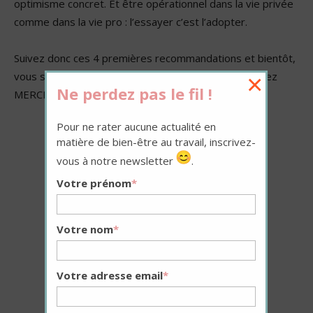
optimisme concret.
Et être opérationnel dans la vie privée
comme dans la vie pro : l’essayer c’est l’adopter.
Suivez donc ces 4 premières recommandations et bientôt,
vous serez tellement vous-même que vous vous direz
×
Ne perdez pas le fil !
MERCI 😉
Pour ne rater aucune actualité en
matière de bien-être au travail, inscrivez-
vous à notre newsletter
.
Votre prénom
*
Votre nom
*
Votre adresse email
*