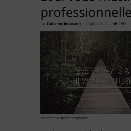
professionnelle
Par
Fabienne Broucaret
-
24 juillet 2017
1509
Inspirational quote background