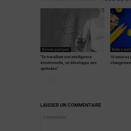
Bonnes pratiques
Boîte à outil
“En travaillant son intelligence
10 astuces 
émotionnelle, on développe ses
changemen
aptitudes”
LAISSER UN COMMENTAIRE