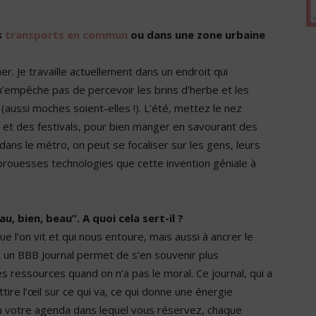
s
transports en commun
ou dans une zone urbaine
aîner. Je travaille actuellement dans un endroit qui
 m’empêche pas de percevoir les brins d’herbe et les
(aussi moches soient-elles !). L’été, mettez le nez
s et des festivals, pour bien manger en savourant des
ns le métro, on peut se focaliser sur les gens, leurs
prouesses technologies que cette invention géniale à
u, bien, beau”. A quoi cela sert-il ?
ue l’on vit et qui nous entoure, mais aussi à ancrer le
 un BBB Journal permet de s’en souvenir plus
s ressources quand on n’a pas le moral. Ce journal, qui a
ttire l’œil sur ce qui va, ce qui donne une énergie
ou votre agenda dans lequel vous réservez, chaque