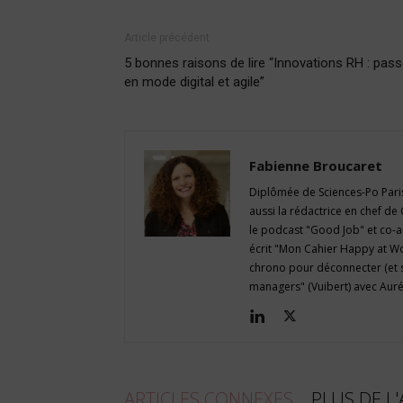
Article précédent
5 bonnes raisons de lire “Innovations RH : pass
en mode digital et agile”
Fabienne Broucaret
Diplômée de Sciences-Po Paris
aussi la rédactrice en chef de 
le podcast "Good Job" et co-an
écrit "Mon Cahier Happy at Work"
chrono pour déconnecter (et s
managers" (Vuibert) avec Auré
ARTICLES CONNEXES
PLUS DE L