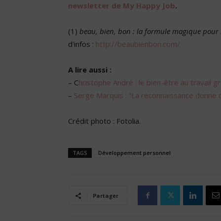
newsletter de My Happy Job
.
(1)
beau, bien, bon : la formule magique pour s
d’infos :
http://beaubienbon.com/
A lire aussi :
– C
hristophe André : le bien-être au travail g
–
Serge Marquis : “La reconnaissance donne d
Crédit photo : Fotolia.
TAGS
Développement personnel
Partager