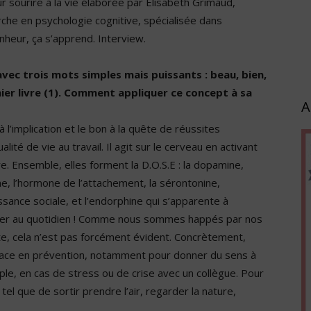
r sourire à la vie élaborée par Elisabeth Grimaud,
rche en psychologie cognitive, spécialisée dans
onheur, ça s’apprend. Interview.
vec trois mots simples mais puissants : beau, bien,
rnier livre (1). Comment appliquer ce concept à sa
A
 l’implication et le bon à la quête de réussites
lité de vie au travail. Il agit sur le cerveau en activant
. Ensemble, elles forment la D.O.S.E : la dopamine,
ne, l’hormone de l’attachement, la sérontonine,
ssance sociale, et l’endorphine qui s’apparente à
enser au quotidien ! Comme nous sommes happés par nos
vite, cela n’est pas forcément évident. Concrètement,
ficace en prévention, notamment pour donner du sens à
ple, en cas de stress ou de crise avec un collègue. Pour
 tel que de sortir prendre l’air, regarder la nature,