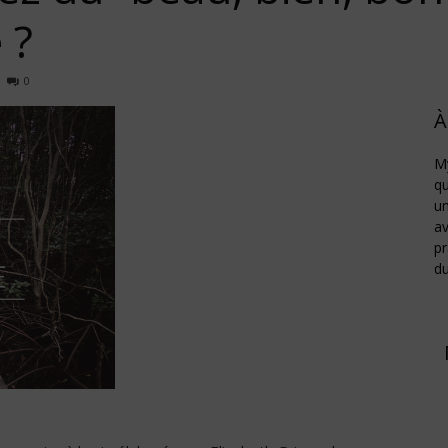
 ?
Job
0
À
My
qu
un
av
pr
d