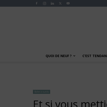
QUOI DE NEUF ?
C’EST TENDANC
Boîte à outils
Et si vous mett