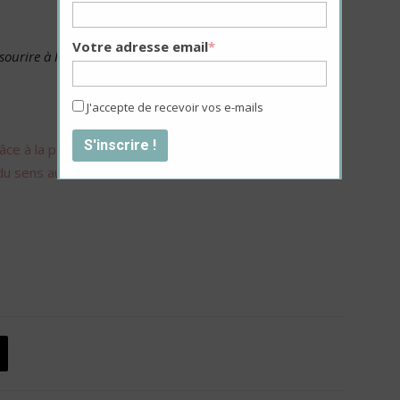
Votre adresse email
*
ourire à la vie
, Elisabeth Grimaud, Marabout. Plus
J'accepte de recevoir vos e-mails
râce à la psychologie positive
u sens au travail”