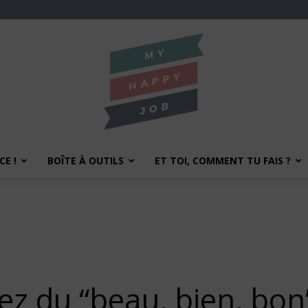
E !
BOÎTE À OUTILS
ET TOI, COMMENT TU FAIS ?
My
Happy
iez du “beau, bien, bon