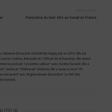
Article suivant
er
Panorama du bien-être au travail en France
, Fabienne Broucaret a fondé My Happy Job en 2016. Elle est
Courrier Cadres, Rebondir et L'Officiel de la franchise. Elle anime
ime le podcast "Les petits cailloux" avec Aurélie Durand. Elle a
 (Solar) et "Télétravail" (Vuibert). Elle a aussi co-écrit “2h
e retrouver)” avec Virginie Boutin (Dunod) et "Le SAV des
lie Durand.
'AUTEUR