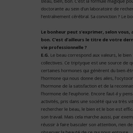
Beau, bien, bon. C’est la formule magique pou
doctorante
au sein d’un laboratoire de reche
l’entraînement cérébral. Sa conviction ? Le b
Le bonheur peut s’exprimer, selon vous, a
bon. C’est d’ailleurs le titre de votre de
vie professionnelle ?
E.G.
Le beau correspond aux valeurs, le bien à
collectives. Ce triptyque est une source de qua
certaines hormones qui génèrent du bien-être
l’hormone qui nous donne des ailes, l’ocytoci
l’hormone de la satisfaction et de la reconnai
l’hormone de l’euphorie. Encore faut-il y p
activités, pris dans une société qui va très 
rechercher le beau, le bien et le bon est ef
son travail. Mais cela marche aussi, par exem
réussir à faire basculer son attention, rien de
observer la beauté de ce qui nous entoure.