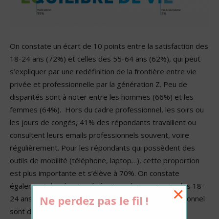
On constate un écart de 10 points entre la satisfaction des
18-24 ans (72%) et celles des 55-64 ans (62%), qui peut
s’expliquer par une redéfinition de la frontière entre vie
privée et professionnelle par la génération Z. Peu de
disparités sont à noter entre les hommes (66%) et les
femmes (64%). Hors du cadre professionnel, les soirs ou
les jours de congés, 41% des répondants travaillent ou
consultent leurs emails professionnels souvent, voire
régulièrement. Pour les répondants qui possèdent des
outils de mobilité (téléphone, laptop…), cette proportion
est plus importante et s’élève à 70%. On constate
également des écarts générationnels importants : les 18-
×
Ne perdez pas le fil !
24 ans qui consultent leurs mails hors cadre professionnel
sont deux fois plus nombreux que les 55-64 ans.