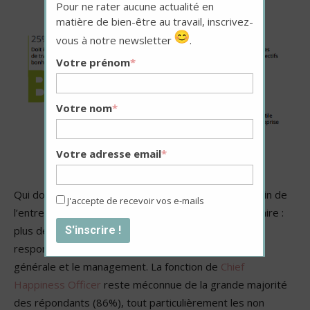
Pour ne rater aucune actualité en
matière de bien-être au travail, inscrivez-
vous à notre newsletter
.
Votre prénom
*
Votre nom
*
Votre adresse email
*
Qui doit incarner et diffuser cette bienveillance au sein de
J'accepte de recevoir vos e-mails
l’entreprise ? Pour les répondants, la réponse est claire :
plus des trois quarts d’entre eux estiment que cette
responsabilité doit être partagée entre la direction
générale et le management. La fonction de
Chief
Happiness Officer
reste méconnue de la grande majorité
des répondants (86%), tout particulièrement les non