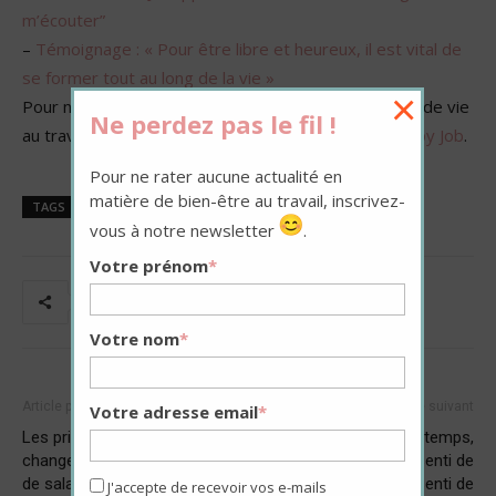
m’écouter”
–
Témoignage :
« Pour être libre et heureux, il est vital de
se former tout au long de la vie »
×
Pour ne rater aucune actualité en matière de qualité de vie
Ne perdez pas le fil !
au travail, inscrivez-vous à
la newsletter de My Happy Job
.
Pour ne rater aucune actualité en
matière de bien-être au travail, inscrivez-
TAGS
Bonheur au travail
vous à notre newsletter
.
Votre prénom
*
Votre nom
*
Article précédent
Article suivant
Votre adresse email
*
Les priorités au travail
“Se réapproprier son temps,
changent-elles selon le niveau
c’est passer d’un ressenti de
de salaire ?
temps subi à un ressenti de
J'accepte de recevoir vos e-mails