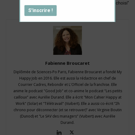
temps choisi”
Fabienne Broucaret
Diplômée de Sciences-Po Paris, Fabienne Broucaret a fondé My
Happy Job en 2016. Elle est aussi la rédactrice en chef de
Courrier Cadres, Rebondir et L'Officiel de la franchise. Elle
anime le podcast "Good Job" et co-anime le podcast "Les petits
cailloux" avec Aurélie Durand. Elle a écrit "Mon Cahier Happy at
Work" (Solar) et "Télétravail" (Vuibert). Elle a aussi co-écrit “2h
chrono pour déconnecter (et se retrouver)” avec Virginie Boutin
(Dunod) et "Le SAV des managers" (Vuibert) avec Aurélie
Durand.