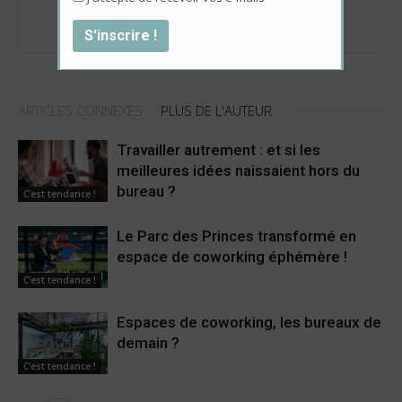
http://www.myhappyjob.fr
ARTICLES CONNEXES
PLUS DE L'AUTEUR
Travailler autrement : et si les
meilleures idées naissaient hors du
bureau ?
C’est tendance !
Le Parc des Princes transformé en
espace de coworking éphémère !
C’est tendance !
Espaces de coworking, les bureaux de
demain ?
C’est tendance !