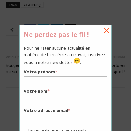
TAGS
Coworking
×
Ne perdez pas le fil !
Pour ne rater aucune actualité en
matière de bien-être au travail, inscrivez-
Article précédent
Article suivant
vous à notre newsletter
.
Bouger plus pour travailler
Prendre les transports en
Votre prénom
*
mieux
commun, c’est du sport !
Votre nom
*
Votre adresse email
*
La Redaction
J'accepte de recevoir vos e-mails