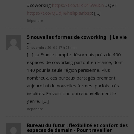
#coworking
https://t.co/CiKD15WuCn
#QVT
https://t.co/QDdjI&hellip;&nbsp
; […]
Répondre
5 nouvelles formes de coworking | La vie
...
2 novembre 2016 à 17 h 03 min
[…] La France compte désormais près de 400
espaces de coworking partout en France, dont
140 pour la seule région parisienne. Plus
nombreux, ces bureaux partagés prennent
aujourd’hui de nouvelles formes, parfois très
insolites. En voici cinq qui renouvellement le
genre. […]
Répondre
Bureau du futur : flexibilité et confort des
espaces de demain - Pour travailler