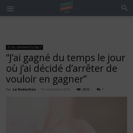
Et toi, comment tu fais ?
“J’ai gagné du temps le jour
où j’ai décidé d’arrêter de
vouloir en gagner”
Par
La Redaction
-
13 novembre 2018
2856
1