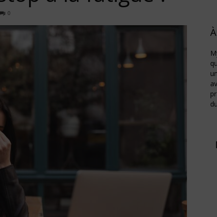
0
À
Job
My
qu
un
av
pr
d