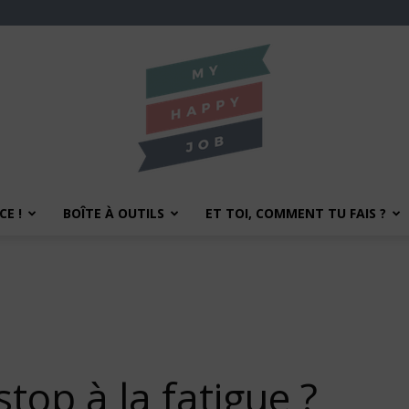
E !
BOÎTE À OUTILS
ET TOI, COMMENT TU FAIS ?
My
Happy
op à la fatigue ?