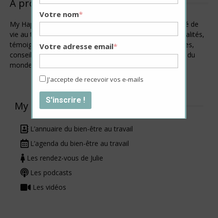
À propos de My Happy Job
Votre nom
*
My Happy Job est un magazine en ligne dédié à la qualité de
vie au travail. Ce webzine rassemble en un seul site actualités,
témoignages inspirants, avis d’experts, initiatives positives,
Votre adresse email
*
conseils pratiques… Le tout pour esquisser les contours du
monde professionnel de demain.
J'accepte de recevoir vos e-mails
My Happy Job +
L’annuaire du bien-être au travail
L’agenda du bien-être au travail
Les rendez-vous de Julie
Les podcasts
Les vidéos