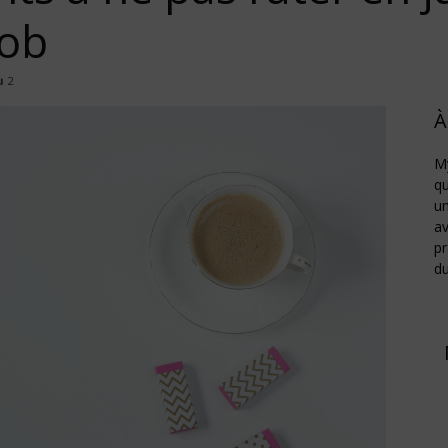
job
Job
2
À
My
qu
un
av
pr
d