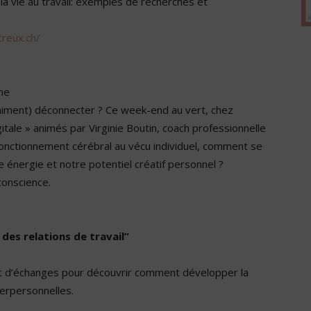
a vie au travail: exemples de recherches et
reux.ch/
nne
raiment) déconnecter ? Ce week-end au vert, chez
gitale » animés par Virginie Boutin, coach professionnelle
nctionnement cérébral au vécu individuel, comment se
 énergie et notre potentiel créatif personnel ?
conscience.
des relations de travail”
et d’échanges pour découvrir comment développer la
terpersonnelles.