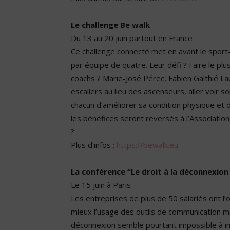
Le challenge Be walk
Du 13 au 20 juin partout en France
Ce challenge connecté met en avant le sport-
par
équipe de quatre. Leur défi ? F
aire le pl
coachs ? Marie-José Pérec, Fabien Galthié Lau
escaliers au lieu des ascenseurs, aller voir s
chacun d’améliorer sa condition physique et 
les bénéfices seront reversés à l’Associatio
?
Plus d’infos :
https://bewalk.eu
La conférence “Le droit à la déconnexion 
Le 15 juin à Paris
Les entreprises de plus de 50 salariés ont l’o
mieux l’usage des outils de communication m
déconnexion semble pourtant impossible à i