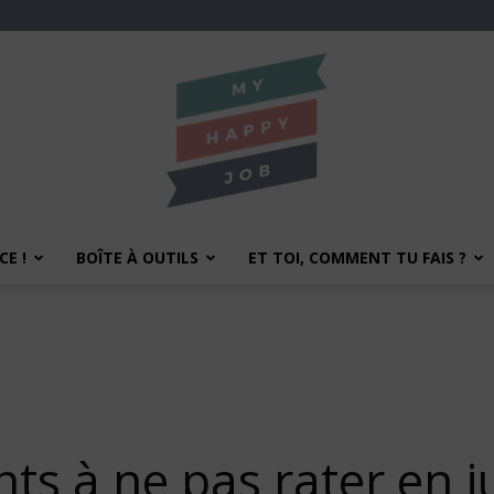
E !
BOÎTE À OUTILS
ET TOI, COMMENT TU FAIS ?
My
Happy
s à ne pas rater en j