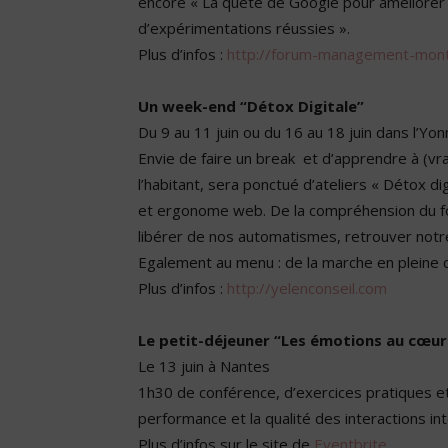
encore « La quête de Google pour améliorer l
d’expérimentations réussies ».
Plus d’infos :
http://forum-management-mont
Un week-end “Détox Digitale”
Du 9 au 11 juin ou du 16 au 18 juin dans l’Yo
Envie de faire un break et d’apprendre à (v
l’habitant, sera ponctué d’ateliers « Détox di
et ergonome web. De la compréhension du fo
libérer de nos automatismes, retrouver notre
Egalement au menu : de la marche en pleine 
Plus d’infos :
http://yelenconseil.com
Le petit-déjeuner “Les émotions au cœur 
Le 13 juin à Nantes
1h30 de conférence, d’exercices pratiques 
performance et la qualité des interactions in
Plus d’infos sur le site de
Eventbrite