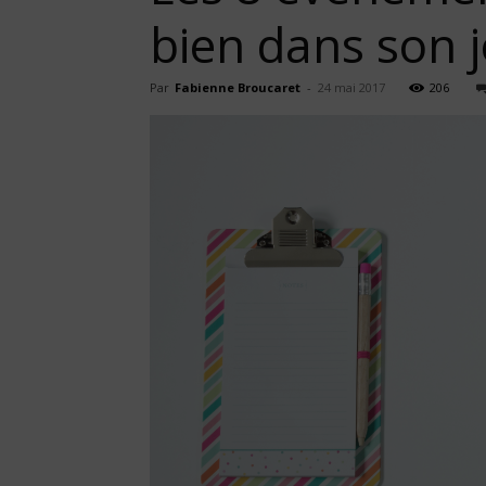
bien dans son 
Par
Fabienne Broucaret
-
24 mai 2017
206