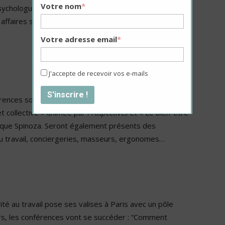
Votre nom
*
psychologue du travail membre du réseau « Souffrance &
affaires sociales au sein de la Fédération nationale du
Votre adresse email
*
J'accepte de recevoir vos e-mails
érences sont programmées : « Mieux vivre au travail
et collective » animée par
Prospectives
et « Le bien-être
rique Spinoza. Seront également présents des
 travail, conciergeries, masseurs, ergonomes…
ité au travail pose ses valises à Paris avec un pôle
urs, les conférences vont se succéder : “Comment