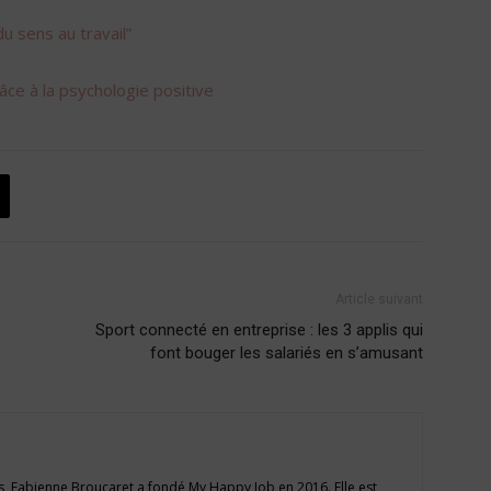
u sens au travail”
râce à la psychologie positive
Article suivant
Sport connecté en entreprise : les 3 applis qui
font bouger les salariés en s’amusant
, Fabienne Broucaret a fondé My Happy Job en 2016. Elle est